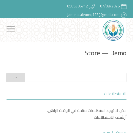
0505306712
07/08/2026
jameiataleumq123@gmail.com
Store — Demo
الاستطلاعات
عذرا، لا توجد استطلاعات متاحة في الوقت الراهن.
أرشيف الاستطلاعات
معرض الصور