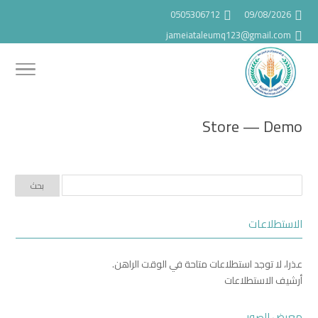
0505306712
09/08/2026
jameiataleumq123@gmail.com
Store — Demo
الاستطلاعات
عذرا، لا توجد استطلاعات متاحة في الوقت الراهن.
أرشيف الاستطلاعات
معرض الصور