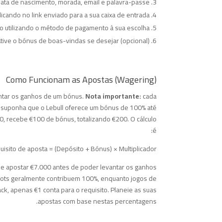
ata de nascimento, morada, email e palavra-passe.
licando no link enviado para a sua caixa de entrada.
o utilizando o método de pagamento à sua escolha.
tive o bónus de boas-vindas se desejar (opcional).
Como Funcionam as Apostas (Wagering)
antar os ganhos de um bónus.
Nota importante:
cada
, suponha que o Lebull oferece um bónus de 100% até
0, recebe €100 de bónus, totalizando €200. O cálculo
é:
isito de aposta = (Depósito + Bónus) × Multiplicador
á de apostar €7.000 antes de poder levantar os ganhos
slots geralmente contribuem 100%, enquanto jogos de
k, apenas €1 conta para o requisito. Planeie as suas
apostas com base nestas percentagens.