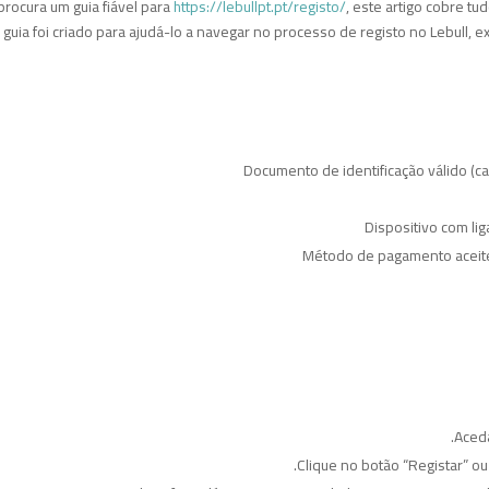
procura um guia fiável para
https://lebullpt.pt/registo/
, este artigo cobre t
 guia foi criado para ajudá-lo a navegar no processo de registo no Lebull, 
Documento de identificação válido (c
Dispositivo com li
Método de pagamento aceite (
Aceda
Clique no botão “Registar” ou 