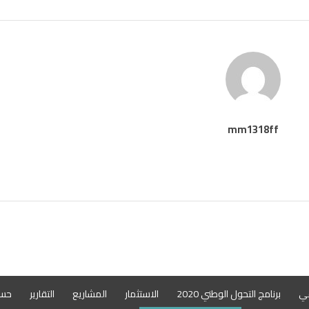
mm1318ff
مي
برنامج التحول الوطني 2020
الاستثمار
المشاريع
التقارير
حساب