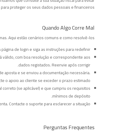
damos que consulte a sua situação fiscal para evitar
SL para proteger os seus dados pessoais e financeiros.
Quando Algo Corre Mal
s. Aqui estão cenários comuns e como resolvê-los:
ágina de login e siga as instruções para redefinir.
á válido, com boa resolução e correspondente aos
dados registados. Reenvie após corrigir.
 de aposta e se enviou a documentação necessária.
te o apoio ao cliente se exceder o prazo estimado.
 correto (se aplicável) e que cumpriu os requisitos
mínimos de depósito.
nta. Contacte o suporte para esclarecer a situação.
Perguntas Frequentes