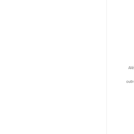
Alé
outr