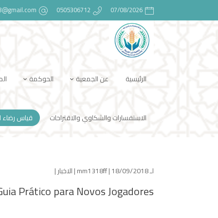
23@gmail.com
0505306712
07/08/2026
الرئيسية
عن الجمعية
الحوكمة
الم
الاستفسارات والشكاوي والاقتراحات
قياس رضاء ا
لـ
| 18/09/2018 |
mm1318ff
الاخبار
|
 Guia Prático para Novos Jogadores