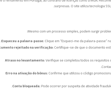
e o rendimento em Portugal, ao contrário de licenças como a MGA. Recomen
surpresas. O site utiliza tecnologia S
Mesmo com um processo simples, podem surgir problema
Esqueceu a palavra-passe:
Clique em “Esqueci-me da palavra-passe” na p
cumento rejeitado na verificação:
Certifique-se de que o documento est
Atraso no levantamento:
Verifique se completou todos os requisitos
Contac
Erro na ativação do bónus:
Confirme que utilizou o código promocional
Conta bloqueada:
Pode ocorrer por suspeita de atividade fraudule