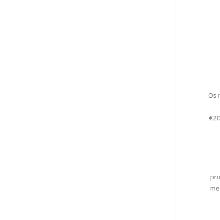
Os 
€20
pro
mes