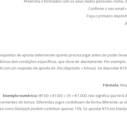
Preencha o formulário com os seus dados pessoais: nome, d
Confirme o seu email c
Faça o primeiro depósit
A
requisitos de aposta determinam quanto precisa jogar antes de poder lev
bónus tem condições específicas, que deve ler atentamente. Por exemplo
0 com um requisito de aposta de 35x (depósito + bónus). Se depositar €10
Fórmula:
Requ
Exemplo numérico:
(€100 + €100) × 35 = €7.000. Isto significa que ter
venientes do bónus. Diferentes jogos contribuem de forma diferente: as 
a como blackjack podem contribuir apenas 10%. Se apostar €10 em blackjac