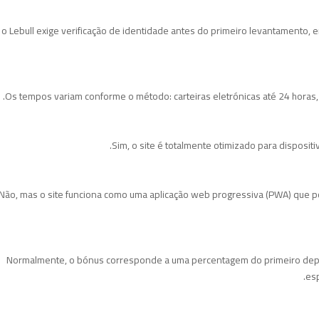
 o Lebull exige verificação de identidade antes do primeiro levantamento,
Os tempos variam conforme o método: carteiras eletrónicas até 24 horas, c
Sim, o site é totalmente otimizado para disposit
Não, mas o site funciona como uma aplicação web progressiva (PWA) que po
Normalmente, o bónus corresponde a uma percentagem do primeiro depós
esp