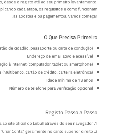
udo, desde o registo até ao seu primeiro levantamento.
explicando cada etapa, os requisitos e como funcionam
as apostas e os pagamentos. Vamos começar.
O Que Precisa Primeiro
artão de cidadão, passaporte ou carta de condução)
Endereço de email ativo e acessível
gação à internet (computador, tablet ou smartphone)
Multibanco, cartão de crédito, carteira eletrónica)
Idade mínima de 18 anos
Número de telefone para verificação opcional
Registo Passo a Passo
 ao site oficial do Lebull através do seu navegador.
“Criar Conta”, geralmente no canto superior direito.